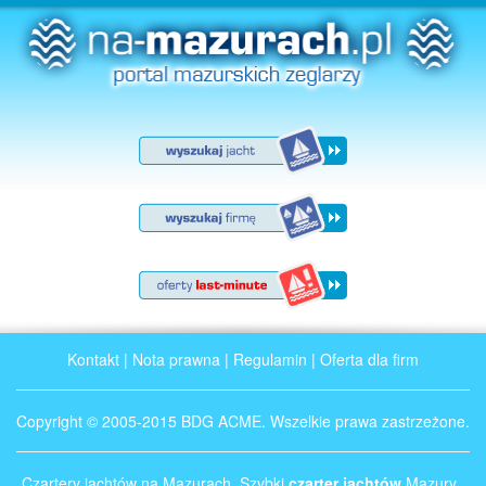
Kontakt
|
Nota prawna
|
Regulamin
|
Oferta dla firm
Copyright © 2005-2015 BDG ACME. Wszelkie prawa zastrzeżone.
Czartery jachtów na Mazurach. Szybki
czarter jachtów
Mazury .