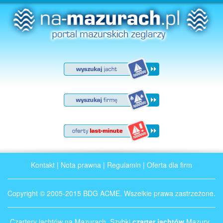
Kontakt
|
Nota prawna
|
Regulamin
|
Oferta dla firm
Copyright © 2005-2015 BDG ACME. Wszelkie prawa zastrzeżone.
Czartery jachtów na Mazurach. Szybki
czarter jachtów
Mazury .