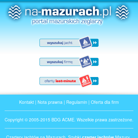
Kontakt
|
Nota prawna
|
Regulamin
|
Oferta dla firm
Copyright © 2005-2015 BDG ACME. Wszelkie prawa zastrzeżone.
Czartery jachtów na Mazurach. Szybki
czarter jachtów
Mazury .