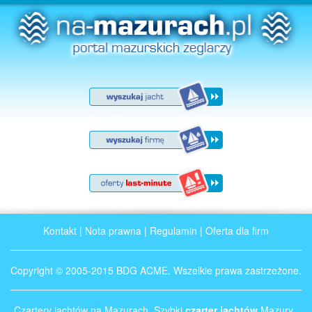
Kontakt
|
Nota prawna
|
Regulamin
|
Oferta dla firm
Copyright © 2005-2015 BDG ACME. Wszelkie prawa zastrzeżone.
Czartery jachtów na Mazurach. Szybki
czarter jachtów
Mazury .