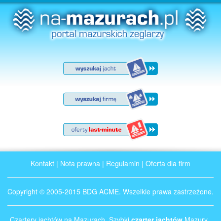
Kontakt
|
Nota prawna
|
Regulamin
|
Oferta dla firm
Copyright © 2005-2015 BDG ACME. Wszelkie prawa zastrzeżone.
Czartery jachtów na Mazurach. Szybki
czarter jachtów
Mazury .