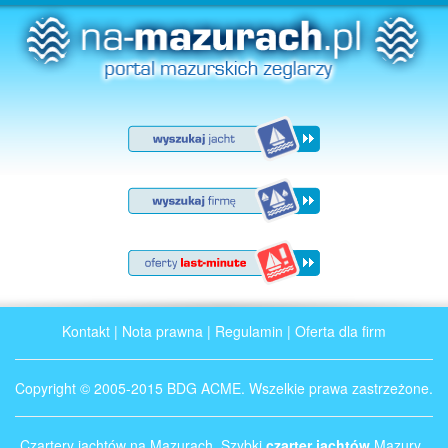
Kontakt
|
Nota prawna
|
Regulamin
|
Oferta dla firm
Copyright © 2005-2015 BDG ACME. Wszelkie prawa zastrzeżone.
Czartery jachtów na Mazurach. Szybki
czarter jachtów
Mazury .