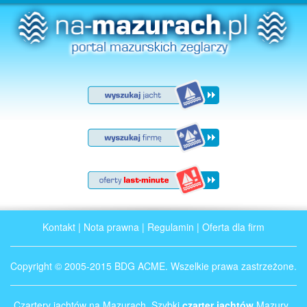
Kontakt
|
Nota prawna
|
Regulamin
|
Oferta dla firm
Copyright © 2005-2015 BDG ACME. Wszelkie prawa zastrzeżone.
Czartery jachtów na Mazurach. Szybki
czarter jachtów
Mazury .