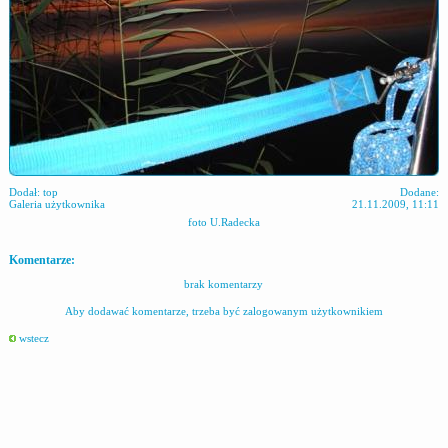
Dodał:
top
Dodane:
Galeria użytkownika
21.11.2009, 11:11
foto U.Radecka
Komentarze:
brak komentarzy
Aby dodawać komentarze, trzeba być zalogowanym użytkownikiem
wstecz