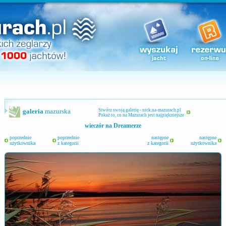
galeria
mazurska
Stwórz swoją galerię - nick.na-mazurach.pl
Pokaż to, co na Mazurach jest najpiękniejsze
wieczór na Dreamerze
poprzednie
poprzednie
następne
następne
użytkownika
z kategorii
z kategorii
użytkownika