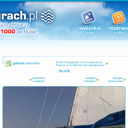
galeria
mazurska
Stwórz swoją galerię - nick.na-mazurach.pl
Pokaż to, co na Mazurach jest najpiękniejsze
Tes 678
poprzednie
następne
następne
z kategorii
z kategorii
użytkownika