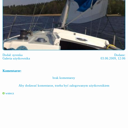
Dodał:
syrenka
Dodane:
Galeria użytkownika
03.06.2009, 12:06
Komentarze:
brak komentarzy
Aby dodawać komentarze, trzeba być zalogowanym użytkownikiem
wstecz