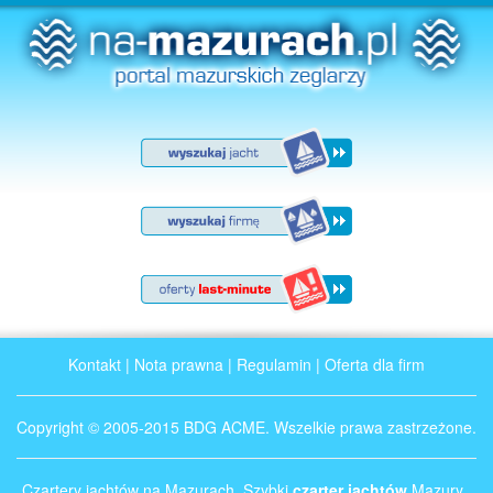
Kontakt
|
Nota prawna
|
Regulamin
|
Oferta dla firm
Copyright © 2005-2015 BDG ACME. Wszelkie prawa zastrzeżone.
Czartery jachtów na Mazurach. Szybki
czarter jachtów
Mazury .