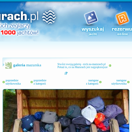
galeria
mazurska
Stwórz swoją galerię - nick.na-mazurach.pl
Pokaż to, co na Mazurach jest najpiękniejsze
:P
poprzednie
poprzednie
następne
następne
użytkownika
z kategorii
z kategorii
użytkownika