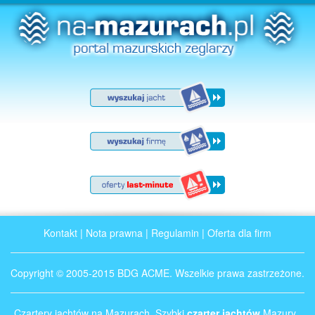
Kontakt
|
Nota prawna
|
Regulamin
|
Oferta dla firm
Copyright © 2005-2015 BDG ACME. Wszelkie prawa zastrzeżone.
Czartery jachtów na Mazurach. Szybki
czarter jachtów
Mazury .